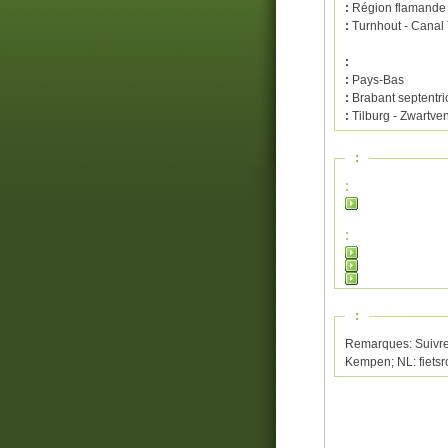
:
Région flamande
:
Turnhout - Canal
:
:
Pays-Bas
:
Brabant septentri
:
Tilburg - Zwartv
:
:
:
:
Remarques: Suivre 
Kempen; NL: fietsr