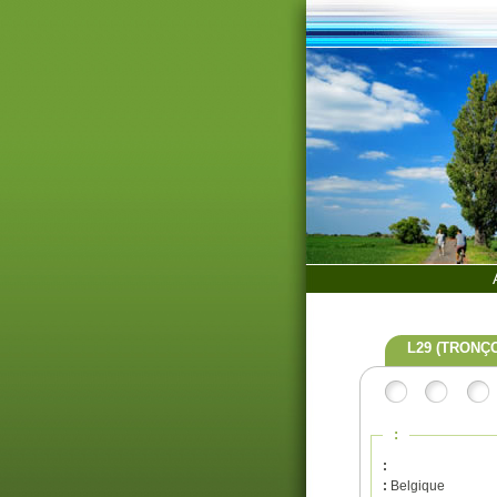
L29 (TRONÇ
:
:
:
Belgique