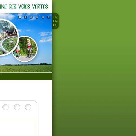
FR
EN
ES
T