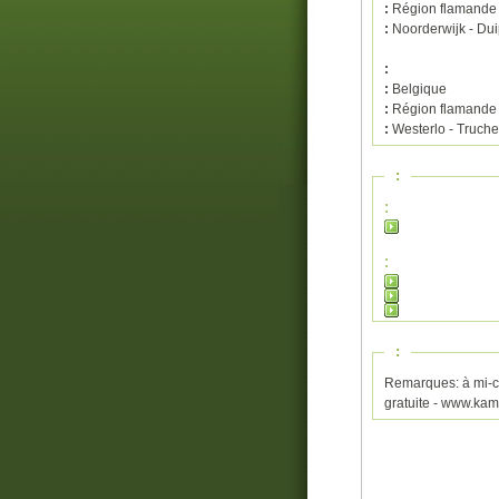
:
Région flamande
:
Noorderwijk - Dui
:
:
Belgique
:
Région flamande
:
Westerlo - Truch
:
:
:
:
Remarques: à mi-c
gratuite - www.ka