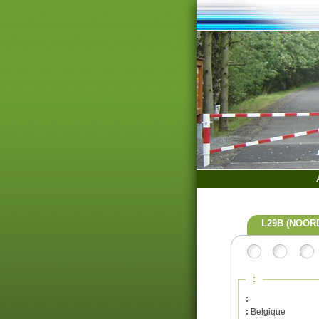
L29B (NOOR
:
:
:
Belgique