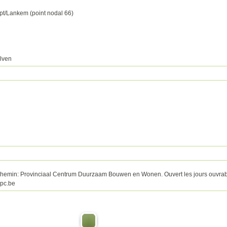
pt/Lankem (point nodal 66)
elven
hemin: Provinciaal Centrum Duurzaam Bouwen en Wonen. Ouvert les jours ouvrab
mpc.be