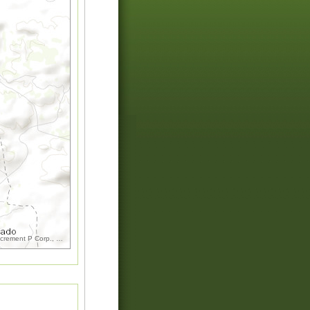
increment P Corp., GEBCO, USGS, FAO, NPS, NRCAN, GeoBase, IGN, Kadaster NL, Ordnance Surv