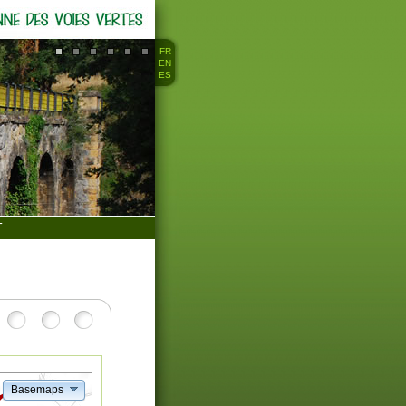
FR
EN
ES
T
Basemaps