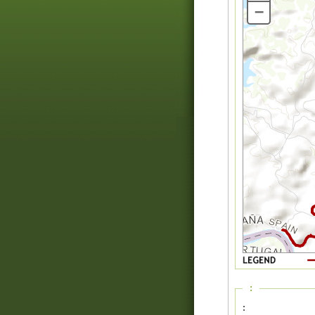
–
:
: