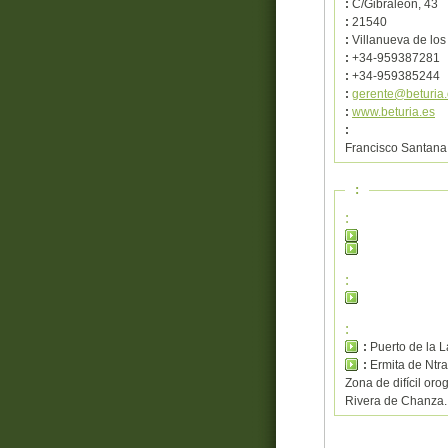
:
C/Gibraleón, 43
:
21540
:
Villanueva de los
:
+34-959387281
:
+34-959385244
:
gerente@beturia.
:
www.beturia.es
:
Francisco Santana
:
:
:
:
:
Puerto de la L
:
Ermita de Ntra
Zona de difícil or
Rivera de Chanza. 