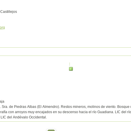
 Castillejos
org
:
aja
. Sra. de Piedras Albas (El Almendro). Restos mineros, molinos de viento. Bosque
ografía con arroyos muy encajados en su descenso hacia el río Guadiana. LIC del r
LIC del Andévalo Occidental.