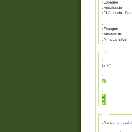
:
Espagne
:
Andalousie
:
El Granado - Puer
:
:
Espagne
:
Andalousie
:
Mina La Isabel
:
:
17 km
:
:
:
:
Mancomunidad de