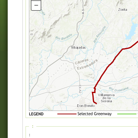
–
:
: