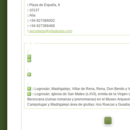
:
Plaza de España, 6
:
10137
:
Alía
:
+34-927366002
:
+34-927366468
:
secretaria@villadealia.com
:
:
:
:
:
Logrosán, Madrigalejo, Villar de Rena, Rena, Don Benito y V
:
Logrosán, Iglesia de San Mateo (s.XVI), ermita de la Virgen 
Berzocana (ruinas romanas y prerromanas) en el Museo Arqueoló
Campolugar y Madrigalejo área de grullas; rios Ruecas y Guadia