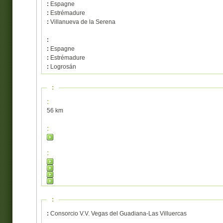
:
Espagne
:
Estrémadure
:
Villanueva de la Serena
:
:
Espagne
:
Estrémadure
:
Logrosán
:
:
56 km
:
:
:
:
Consorcio V.V. Vegas del Guadiana-Las Villuercas