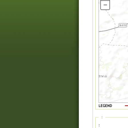
–
:
: