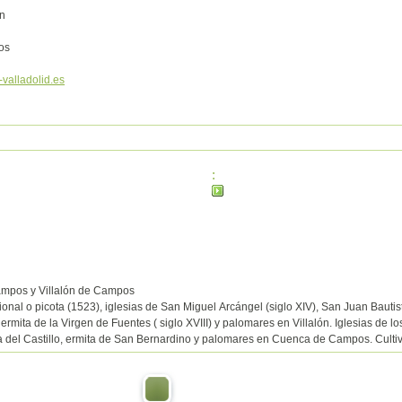
/n
os
-valladolid.es
:
mpos y Villalón de Campos
cional o picota (1523), iglesias de San Miguel Arcángel (siglo XIV), San Juan Bautis
, ermita de la Virgen de Fuentes ( siglo XVIII) y palomares en Villalón. Iglesias de l
a del Castillo, ermita de San Bernardino y palomares en Cuenca de Campos. Cultiv