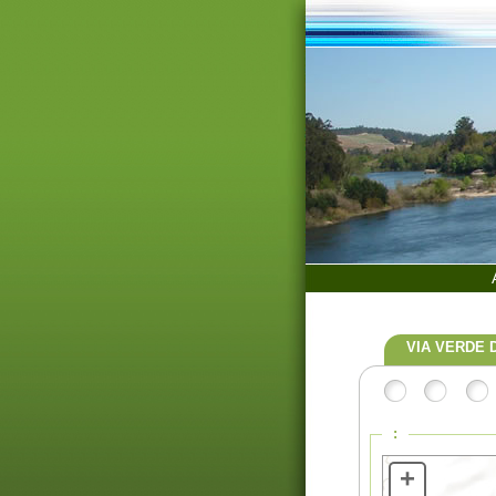
VIA VERDE 
:
+