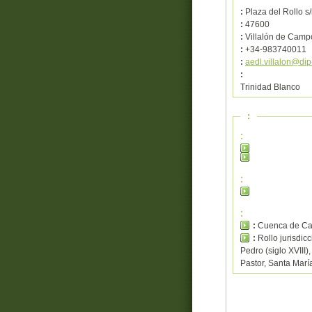
:
Plaza del Rollo s
:
47600
:
Villalón de Camp
:
+34-983740011
:
aedl.villalon@dip
:
Trinidad Blanco
:
:
:
:
:
Cuenca de Ca
:
Rollo jurisdic
Pedro (siglo XVIII)
Pastor, Santa Marí