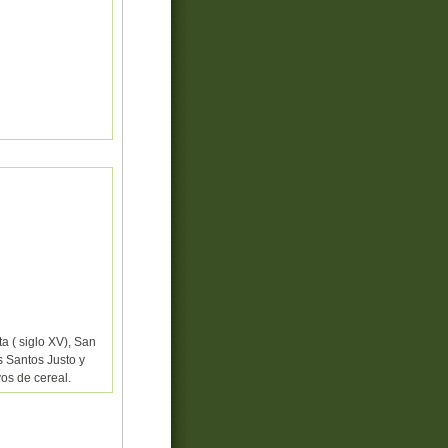
ta ( siglo XV), San
os Santos Justo y
os de cereal.