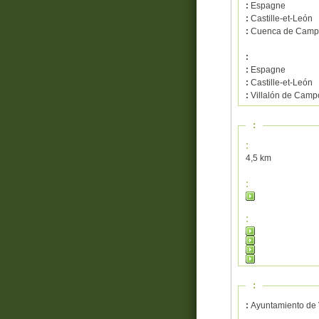
:
Espagne
:
Castille-et-León
:
Cuenca de Camp
:
:
Espagne
:
Castille-et-León
:
Villalón de Camp
:
:
4,5 km
:
:
:
:
Ayuntamiento de 