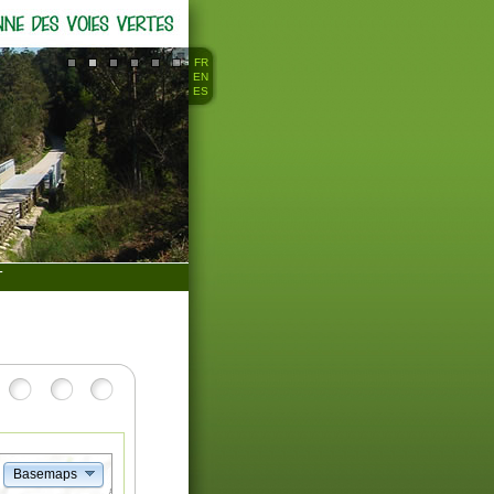
FR
EN
ES
T
Basemaps