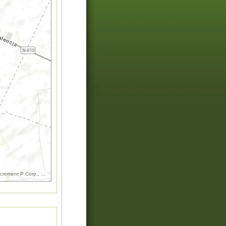
increment P Corp., GEBCO, USGS, FAO, NPS, NRCAN, GeoBase, IGN, Kadaster NL, Ordnance Surv