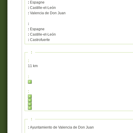
:
Espagne
:
Castille-et-León
:
Valencia de Don Juan
:
:
Espagne
:
Castille-et-León
:
Castrofuerte
:
:
11 km
:
:
:
:
Ayuntamiento de Valencia de Don Juan