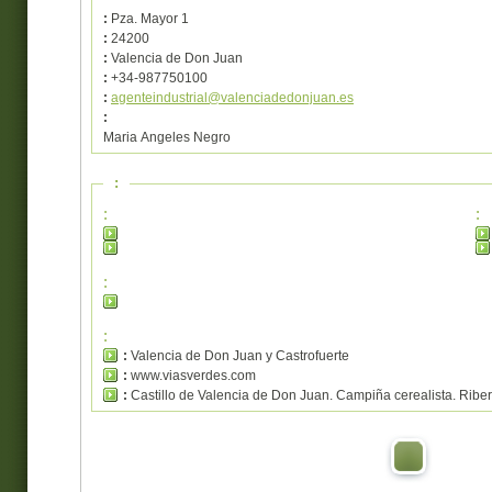
:
Pza. Mayor 1
:
24200
:
Valencia de Don Juan
:
+34-987750100
:
agenteindustrial@valenciadedonjuan.es
:
Maria Angeles Negro
:
:
:
:
:
:
Valencia de Don Juan y Castrofuerte
:
www.viasverdes.com
:
Castillo de Valencia de Don Juan. Campiña cerealista. Riber