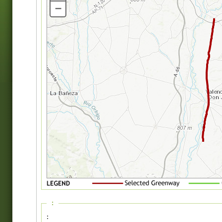
–
:
: