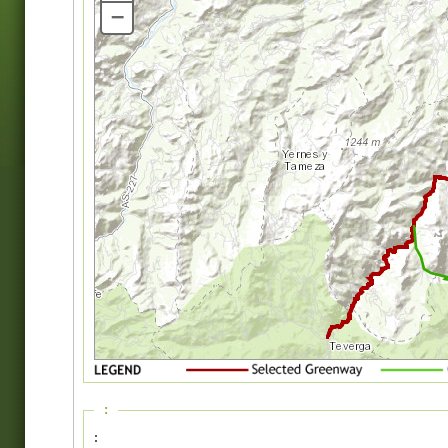
–
:
: