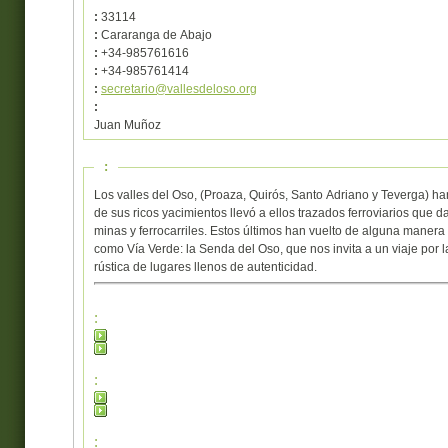
:
33114
:
Cararanga de Abajo
:
+34-985761616
:
+34-985761414
:
secretario@vallesdeloso.org
:
Juan Muñoz
:
Los valles del Oso, (Proaza, Quirós, Santo Adriano y Teverga) han
de sus ricos yacimientos llevó a ellos trazados ferroviarios que d
minas y ferrocarriles. Estos últimos han vuelto de alguna maner
como Vía Verde: la Senda del Oso, que nos invita a un viaje por l
rústica de lugares llenos de autenticidad.
:
:
: