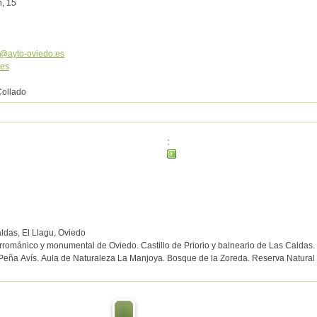
, 15
s@ayto-oviedo.es
.es
ollado
:
ldas, El Llagu, Oviedo
rrománico y monumental de Oviedo. Castillo de Priorio y balneario de Las Caldas
 Peña Avís. Aula de Naturaleza La Manjoya. Bosque de la Zoreda. Reserva Natura