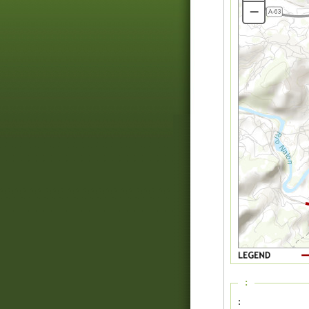
–
:
: