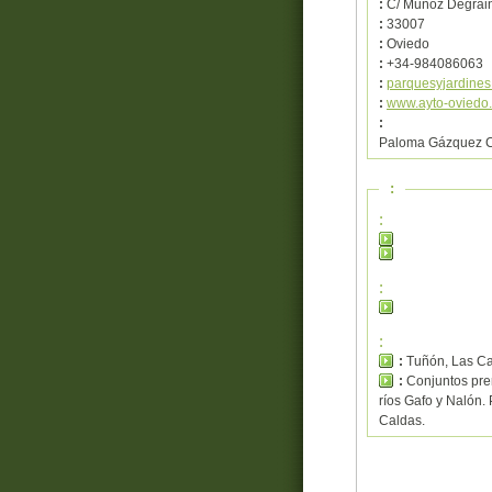
:
C/ Muñoz Degrain
:
33007
:
Oviedo
:
+34-984086063
:
parquesyjardine
:
www.ayto-oviedo
:
Paloma Gázquez C
:
:
:
:
:
Tuñón, Las Ca
:
Conjuntos pre
ríos Gafo y Nalón.
Caldas.