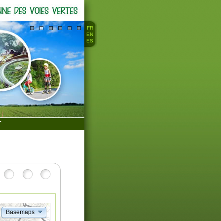
FR
EN
ES
T
Basemaps