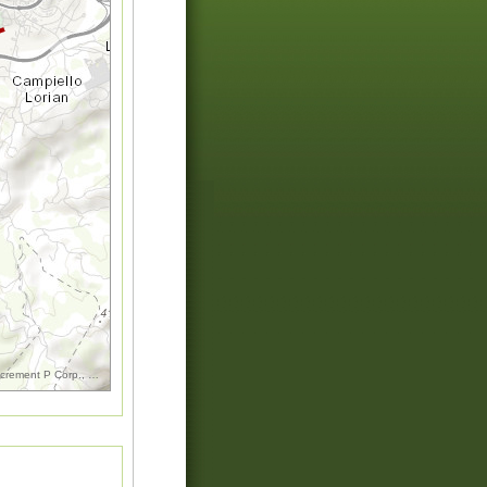
increment P Corp., GEBCO, USGS, FAO, NPS, NRCAN, GeoBase, IGN, Kadaster NL, Ordnance Surv