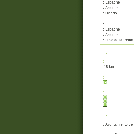
:
Espagne
:
Asturies
:
Oviedo
:
:
Espagne
:
Asturies
:
Fuso de la Reina
:
:
7,8 km
:
:
:
:
Ayuntamiento de