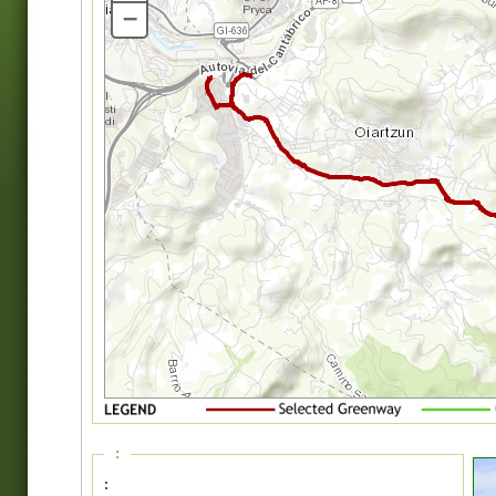
–
:
: