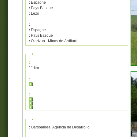
:
Espagne
:
Pays Basque
:
Lezo
:
:
Espagne
:
Pays Basque
:
Oiartzun - Minas de Arditurri
:
:
11 km
:
:
:
:
Oarsoaldea. Agencia de Desarrollo