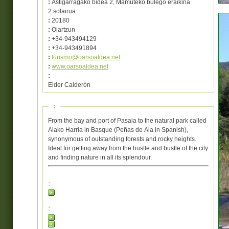
:
Astigarragako bidea 2, Mamuteko bulego eraikina
2.solairua
:
20180
:
Oiartzun
:
+34-943494129
:
+34-943491894
:
turismo@oarsoaldea.net
:
www.oarsoaldea.net
:
Eider Calderón
:
From the bay and port of Pasaia to the natural park called
Aiako Harria in Basque (Peñas de Aia in Spanish),
synonymous of outstanding forests and rocky heights.
Ideal for getting away from the hustle and bustle of the city
and finding nature in all its splendour.
:
: