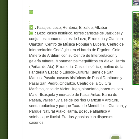
:
:
:
Pasajes, Lezo, Renteria, Elizalde, Altzibar
:
Lezo: casco histórico, torres carlistas de Jaizkibel y
conjuntos monumentales de Lezo, Errentería y Oiartzun.
Oiartzun: Centro de Música Popular y Luberri, Centro de
Interpretación Geológica en el barrio de Ergoien. Coto
Minero de Arditurri con su Centro de Interpretación y
galería minera. Monumentos megalíticos en Aiako Harria
(Peñas de Aia). Errenteria: Casco histórico, molino de la
Fandería y Espacio Lúdico-Cultural Fuerte de San
Marcos. Pasaia: cascos históricos de Pasai Donibane y
Pasai San Pedro, Ondartxo, Centro de la Cultura
Marítima, casa de Victor Hugo, planetario, barco-museo
Mater-Itsasgela y mercado de Pasai Antxo. Bahía de
Pasaia, valles fluviales de los ríos Oiartzun y Arditurri,
senda botánica y parque Txara de Mendibil en Oiartzun, y
Parque Natural Aiako Harria. Bosque atlántico y
sotobosque fluvial. Prados y pastos con dispersos
caseríos.