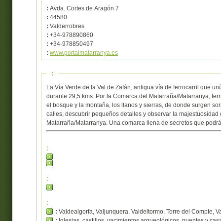
:
Avda. Cortes de Aragón 7
:
44580
:
Valderrobres
:
+34-978890860
:
+34-978850497
:
www.portalmatarranya.es
:
La Vía Verde de la Val de Zafán, antigua vía de ferrocarril que un
durante 29,5 kms. Por la Comarca del Matarraña/Matarranya, terri
el bosque y la montaña, los llanos y sierras, de donde surgen so
calles, descubrir pequeños detalles y observar la majestuosidad
Matarraña/Matarranya. Una comarca llena de secretos que podrás 
:
:
:
:
Valdealgorfa, Valjunquera, Valdeltormo, Torre del Compte, V
:
Iglesias, castillos, yacimientos arqueológicos, puentes y casa