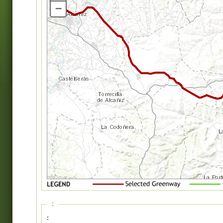
–
:
: