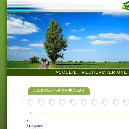
ACCUEIL
|
RECHERCHER UNE 
L 210 ANS - SAINT-NICOLAS
:
:
:
Belgique