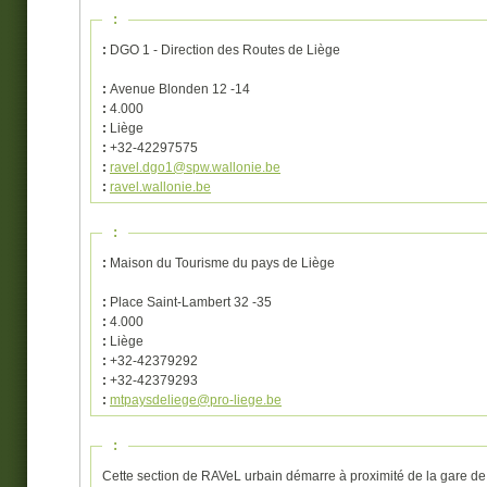
:
:
DGO 1 - Direction des Routes de Liège
:
Avenue Blonden 12 -14
:
4.000
:
Liège
:
+32-42297575
:
ravel.dgo1@spw.wallonie.be
:
ravel.wallonie.be
:
:
Maison du Tourisme du pays de Liège
:
Place Saint-Lambert 32 -35
:
4.000
:
Liège
:
+32-42379292
:
+32-42379293
:
mtpaysdeliege@pro-liege.be
:
Cette section de RAVeL urbain démarre à proximité de la gare de 