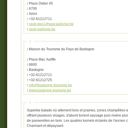
:
Place Didier 45
:
6700
:
Arlon
:
+32-61212711
:
ravel.dgo1@spw.wallonie.be
:
ravel.wallonie.be
:
:
Maison du Tourisme du Pays de Bastogne
:
Place Mac Auliffe
:
6600
:
Bastogne
:
+32-61212711
:
+32-61212725
:
info@bastogne-tourisme.be
:
www.bastogne-tourisme.be
:
Superbe balade où alternent bois et prairies, zones champêtres et
offrant plusieurs visages, d'abord torrent sauvage puis rivière plu
de passerelles en bois. Les quatres tunnels éclairés de l'ancien c
Charmant et dépaysant.