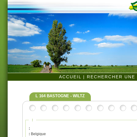
ACCUEIL
|
RECHERCHER UNE 
L 164 BASTOGNE - WILTZ
:
:
:
Belgique