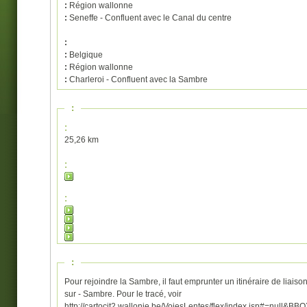
:
Région wallonne
:
Seneffe - Confluent avec le Canal du centre
:
:
Belgique
:
Région wallonne
:
Charleroi - Confluent avec la Sambre
:
:
25,26 km
:
:
:
Pour rejoindre la Sambre, il faut emprunter un itinéraire de liais
sur - Sambre. Pour le tracé, voir
http://cartocit2.wallonie.be/VoiesLentes/flex/index.jsp#=nul