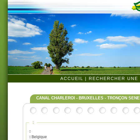
ACCUEIL
|
RECHERCHER UNE 
CANAL CHARLEROI - BRUXELLES - TRONÇON SEN
:
:
:
Belgique