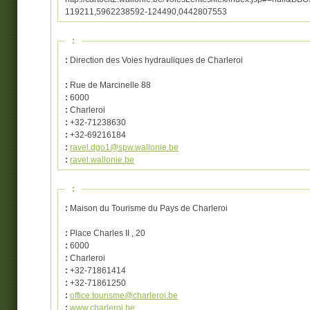
119211,5962238592-124490,0442807553
:
:
Direction des Voies hydrauliques de Charleroi
:
Rue de Marcinelle 88
:
6000
:
Charleroi
:
+32-71238630
:
+32-69216184
:
ravel.dgo1@spw.wallonie.be
:
ravel.wallonie.be
:
:
Maison du Tourisme du Pays de Charleroi
:
Place Charles II , 20
:
6000
:
Charleroi
:
+32-71861414
:
+32-71861250
:
office.tourisme@charleroi.be
:
www.charleroi.be