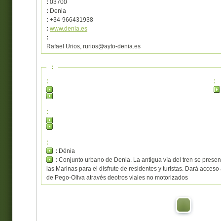
:
03700
:
Denia
:
+34-966431938
:
www.denia.es
:
Rafael Urios, rurios@ayto-denia.es
:
:
:
:
:
:
Dénia
:
Conjunto urbano de Denia. La antigua vía del tren se present
las Marinas para el disfrute de residentes y turistas. Dará acceso 
de Pego-Oliva através deotros viales no motorizados