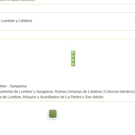
 Lumbier y Liédena
:
bier - Sangüesa
mental de Lumbier y Sangüesa. Ruinas romanas de Liédena./ Cañones kársticos. R
 de Lumbier, Arbayún y Acantilados de La Piedra y San Adrián.