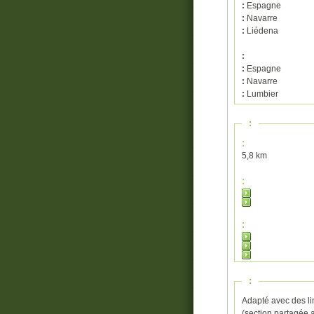
:
Espagne
:
Navarre
:
Liédena
:
:
Espagne
:
Navarre
:
Lumbier
:
:
5,8 km
:
:
:
Adapté avec des lim
(section partagée a