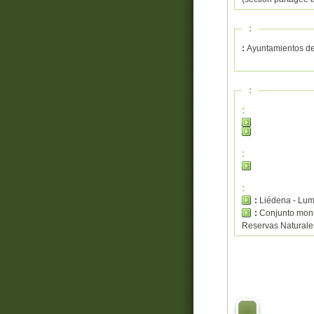
:
:
Ayuntamientos de
:
:
:
:
:
Liédena - Lum
:
Conjunto monu
Reservas Naturales