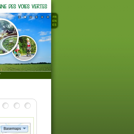
FR
EN
ES
T
Basemaps