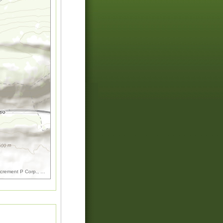
increment P Corp., GEBCO, USGS, FAO, NPS, NRCAN, GeoBase, IGN, Kadaster NL, Ordnance Surv