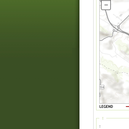
–
:
: