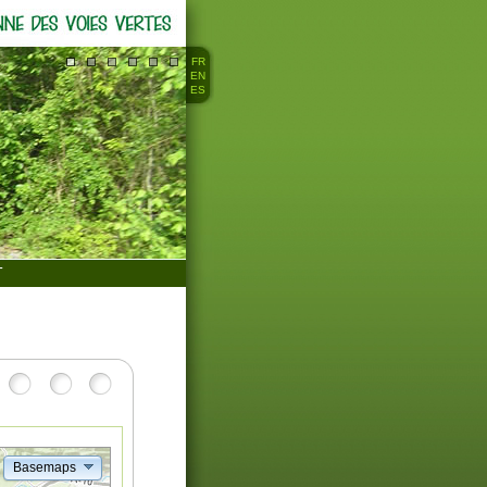
FR
EN
ES
T
Basemaps