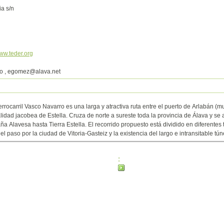
ia s/n
ww.teder.org
o , egomez@alava.net
rrocarril Vasco Navarro es una larga y atractiva ruta entre el puerto de Arlabán (m
lidad jacobea de Estella. Cruza de norte a sureste toda la provincia de Álava y se 
ña Alavesa hasta Tierra Estella. El recorrido propuesto está dividido en diferentes
, el paso por la ciudad de Vitoria-Gasteiz y la existencia del largo e intransitable tú
: