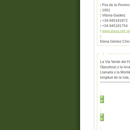
:
Pza de la Provinc
:
1001
:
Vitoria-Gasteiz
:
+34-945181872
:
+34-945181754
:
www.alava.net; w
:
Elena Gómez Chic
:
La Vía Verde del Fe
Gipuzkoa) y la loca
Llanada y la Monta
longitud de la ruta
:
:
: