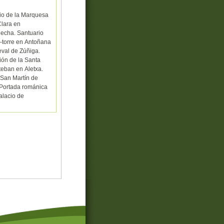
cio de la Marquesa
Clara en
Alecha. Santuario
s-torre en Antoñana
eval de Zúñiga.
ión de la Santa
teban en Aletxa.
 San Martín de
. Portada románica
alacio de