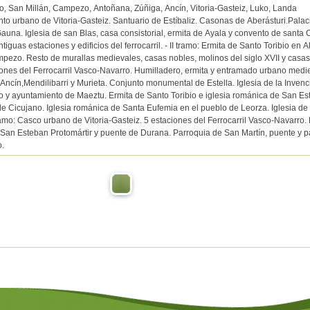
go, San Millán, Campezo, Antoñana, Zúñiga, Ancín, Vitoria-Gasteiz, Luko, Landa
nto urbano de Vitoria-Gasteiz. Santuario de Estíbaliz. Casonas de Aberásturi.Pala
Gauna. Iglesia de san Blas, casa consistorial, ermita de Ayala y convento de santa 
ntiguas estaciones y edificios del ferrocarril. - II tramo: Ermita de Santo Toribio en 
pezo. Resto de murallas medievales, casas nobles, molinos del siglo XVII y casa
nes del Ferrocarril Vasco-Navarro. Humilladero, ermita y entramado urbano medi
 Ancín,Mendilibarri y Murieta. Conjunto monumental de Estella. Iglesia de la Invenc
o y ayuntamiento de Maeztu. Ermita de Santo Toribio e iglesia románica de San Es
 de Cicujano. Iglesia románica de Santa Eufemia en el pueblo de Leorza. Iglesia de
I tramo: Casco urbano de Vitoria-Gasteiz. 5 estaciones del Ferrocarril Vasco-Navarro
 San Esteban Protomártir y puente de Durana. Parroquia de San Martín, puente y p
.