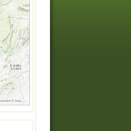
increment P Corp., GEBCO, USGS, FAO, NPS, NRCAN, GeoBase, IGN, Kadaster NL, Ordnance Surv