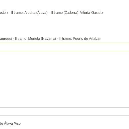
asteiz - II tramo: Alecha (Álava) - III tramo (Zadorra): Vitoria-Gasteiz
-Jáuregui - II tramo: Murieta (Navarra) - III tramo: Puerto de Arlabán
de Álava /Aso