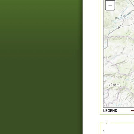
–
:
: