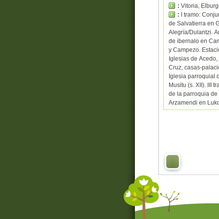
:
Vitoria, Elbur
:
I tramo: Conju
de Salvatierra en 
Alegría/Dulantzi. A
de ibernalo en Cam
y Campezo. Estacio
Iglesias de Acedo,
Cruz, casas-palaci
Iglesia parroquial
Musitu (s. XII). II
de la parroquia de
Arzamendi en Luko