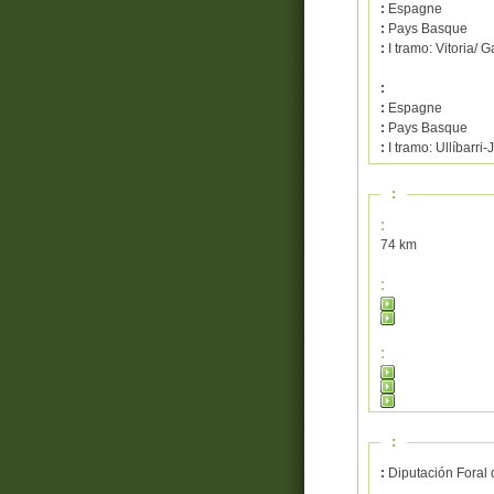
:
Espagne
:
Pays Basque
:
I tramo: Vitoria/ G
:
:
Espagne
:
Pays Basque
:
I tramo: Ullíbarri
:
:
74 km
:
:
:
:
Diputación Foral 