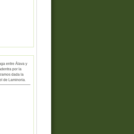
uga entre Álava y
adentra por la
 tramos dada la
nel de Laminoria.