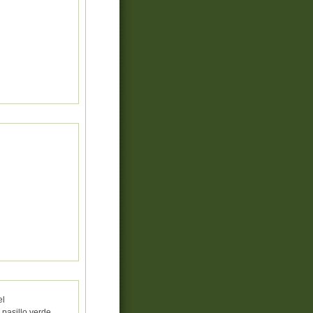
el
pasillo verde,