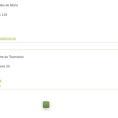
utes de Mons
s 118
wallonie.be
me du Tournaisis
nons 20
be
e