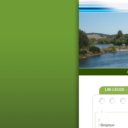
L86 LEUZE 
:
:
:
Belgique