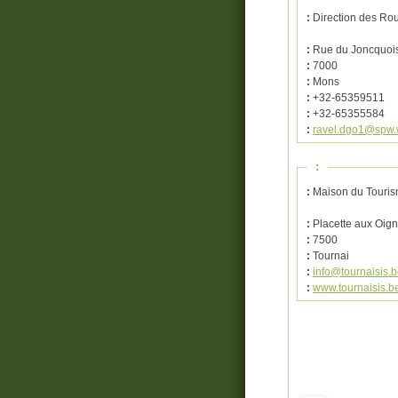
:
Direction des Ro
:
Rue du Joncquoi
:
7000
:
Mons
:
+32-65359511
:
+32-65355584
:
ravel.dgo1@spw.
:
:
Maison du Touris
:
Placette aux Oig
:
7500
:
Tournai
:
info@tournaisis.
:
www.tournaisis.b