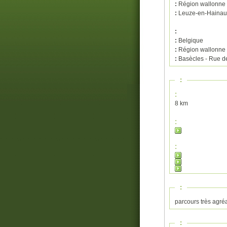
:
Région wallonne
:
Leuze-en-Hainaut 
:
:
Belgique
:
Région wallonne
:
Basècles - Rue d
:
:
8 km
:
:
:
parcours très agré
: