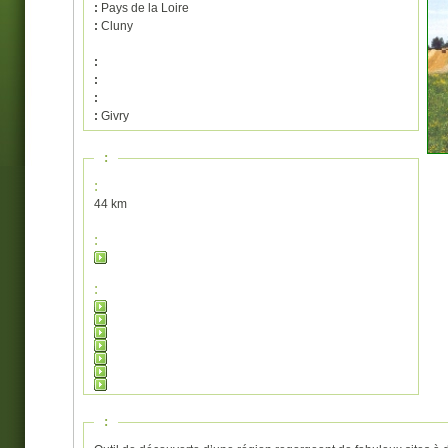
:
Pays de la Loire
:
Cluny
:
:
:
:
Givry
:
:
44 km
:
:
: