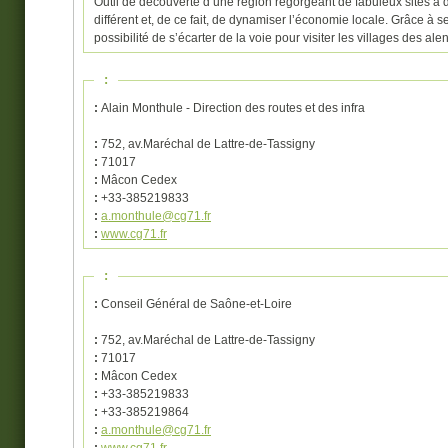
Outil de découverte d’une région regorgeant de fabuleux sites à 
différent et, de ce fait, de dynamiser l’économie locale. Grâce à
possibilité de s’écarter de la voie pour visiter les villages des ale
:
:
Alain Monthule - Direction des routes et des infra
:
752, av.Maréchal de Lattre-de-Tassigny
:
71017
:
Mâcon Cedex
:
+33-385219833
:
a.monthule@cg71.fr
:
www.cg71.fr
:
:
Conseil Général de Saône-et-Loire
:
752, av.Maréchal de Lattre-de-Tassigny
:
71017
:
Mâcon Cedex
:
+33-385219833
:
+33-385219864
:
a.monthule@cg71.fr