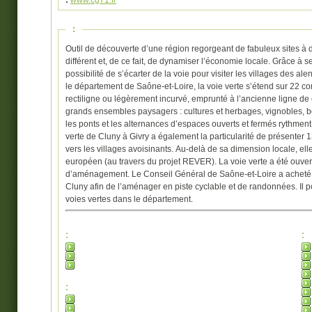
:
www.cg71.fr
:
Outil de découverte d’une région regorgeant de fabuleux sites à 
différent et, de ce fait, de dynamiser l’économie locale. Grâce à
possibilité de s’écarter de la voie pour visiter les villages des 
le département de Saône-et-Loire, la voie verte s’étend sur 22 c
rectiligne ou légèrement incurvé, emprunté à l’ancienne ligne de
grands ensembles paysagers : cultures et herbages, vignobles, boc
les ponts et les alternances d’espaces ouverts et fermés rythmen
verte de Cluny à Givry a également la particularité de présenter
vers les villages avoisinants. Au-delà de sa dimension locale, ell
européen (au travers du projet REVER). La voie verte a été ouve
d’aménagement. Le Conseil Général de Saône-et-Loire a acheté l’
Cluny afin de l’aménager en piste cyclable et de randonnées. Il 
voies vertes dans le département.
:
:
: