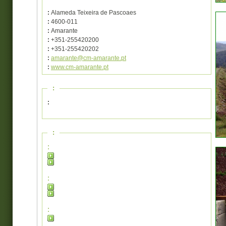
:
Alameda Teixeira de Pascoaes
:
4600-011
:
Amarante
:
+351-255420200
:
+351-255420202
:
amarante@cm-amarante.pt
:
www.cm-amarante.pt
:
:
:
:
:
: