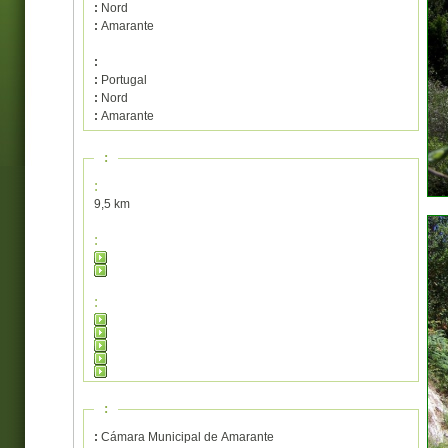
:
Nord
:
Amarante
:
:
Portugal
:
Nord
:
Amarante
:
:
9,5 km
:
:
:
:
Cámara Municipal de Amarante