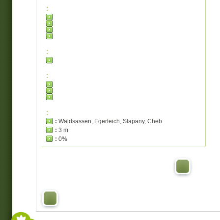
:
:
:
:
:
Waldsassen, Egerteich, Slapany, Cheb
:
3 m
:
0%