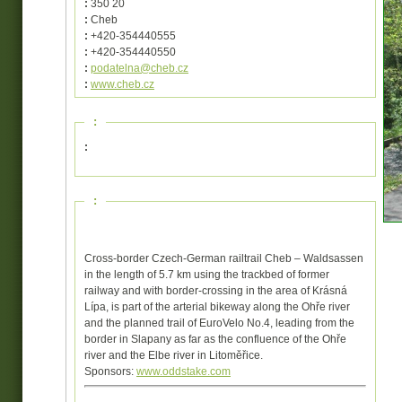
:
350 20
:
Cheb
:
+420-354440555
:
+420-354440550
:
podatelna@cheb.cz
:
www.cheb.cz
:
:
:
Cross-border Czech-German railtrail Cheb – Waldsassen
in the length of 5.7 km using the trackbed of former
railway and with border-crossing in the area of Krásná
Lípa, is part of the arterial bikeway along the Ohře river
and the planned trail of EuroVelo No.4, leading from the
border in Slapany as far as the confluence of the Ohře
river and the Elbe river in Litoměřice.
Sponsors:
www.oddstake.com