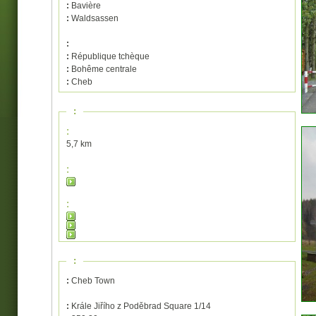
:
Bavière
:
Waldsassen
:
:
République tchèque
:
Bohême centrale
:
Cheb
:
:
5,7 km
:
:
:
:
Cheb Town
:
Krále Jiřího z Poděbrad Square 1/14