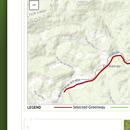
–
:
: