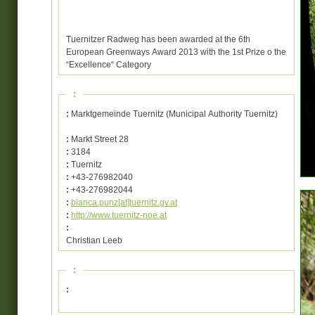
Tuernitzer Radweg has been awarded at the 6th
European Greenways Award 2013 with the 1st Prize o the
“Excellence“ Category
:
:
Marktgemeinde Tuernitz (Municipal Authority Tuernitz)
:
Markt Street 28
:
3184
:
Tuernitz
:
+43-276982040
:
+43-276982044
:
bianca.punz[at]tuernitz.gv.at
:
http://www.tuernitz-noe.at
:
Christian Leeb
:
: