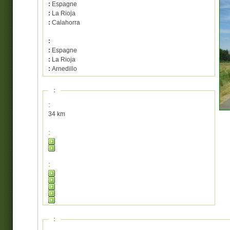
:
Espagne
:
La Rioja
:
Calahorra
:
:
Espagne
:
La Rioja
:
Arnedillo
:
:
34 km
:
:
: