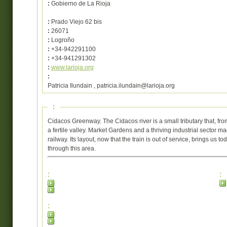
:
Gobierno de La Rioja
:
Prado Viejo 62 bis
:
26071
:
Logroño
:
+34-942291100
:
+34-941291302
:
www.larioja.org
:
Patricia Ilundain , patricia.ilundain@larioja.org
:
Cidacos Greenway. The Cidacos river is a small tributary that, f
a fertile valley. Market Gardens and a thriving industrial sector
railway. Its layout, now that the train is out of service, brings us 
through this area.
:
:
: