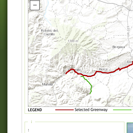
–
:
: