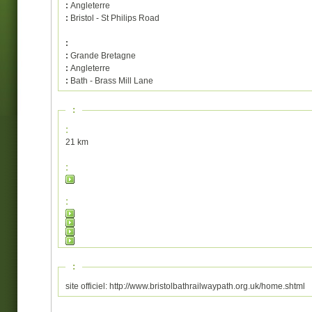
:
Angleterre
:
Bristol - St Philips Road
:
:
Grande Bretagne
:
Angleterre
:
Bath - Brass Mill Lane
:
:
21 km
:
:
:
site officiel: http://www.bristolbathrailwaypath.org.uk/home.shtml