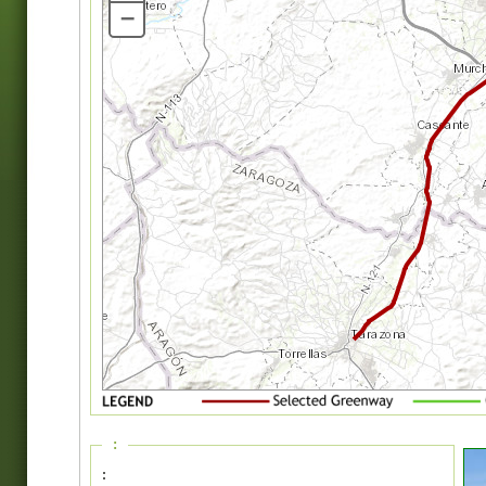
–
:
: