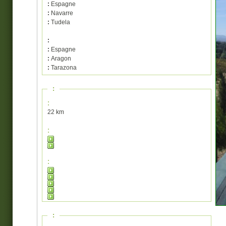
:
Espagne
:
Navarre
:
Tudela
:
:
Espagne
:
Aragon
:
Tarazona
:
:
22 km
:
:
: