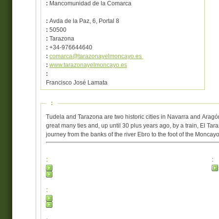
:
Mancomunidad de la Comarca
:
Avda de la Paz, 6, Portal 8
:
50500
:
Tarazona
:
+34-976644640
:
comarca@tarazonayelmoncayo.es
:
www.tarazonayelmoncayo.es
:
Francisco José Lamata
:
Tudela and Tarazona are two historic cities in Navarra and Aragón
great many ties and, up until 30 plus years ago, by a train, El Tar
journey from the banks of the river Ebro to the foot of the Monca
:
:
: