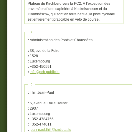
Plateau du Kirchberg vers la PC2. A l’exception des
traversées d’une sapinière à Kockelscheuer et du
«Bambësch», qui sont en terre battue, la piste cyclable
est entièrement praticable en vélo de course.
:
:
Administration des Ponts et Chaussées
:
38, bvd de la Foire
:
1528
:
Luxembourg
:
+352-450591
:
info@pch.public.lu
:
:
Thill Jean-Paul
:
6, avenue Emile Reuter
:
2937
:
Luxembourg
:
+352-4784756
:
+352-474011
:
jean-paul.thill@cmt.etat.lu