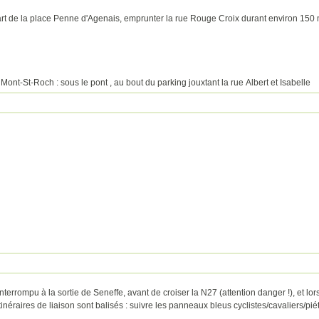
rt de la place Penne d'Agenais, emprunter la rue Rouge Croix durant environ 150
t Mont-St-Roch : sous le pont , au bout du parking jouxtant la rue Albert et Isabelle
terrompu à la sortie de Seneffe, avant de croiser la N27 (attention danger !), et lor
inéraires de liaison sont balisés : suivre les panneaux bleus cyclistes/cavaliers/pié