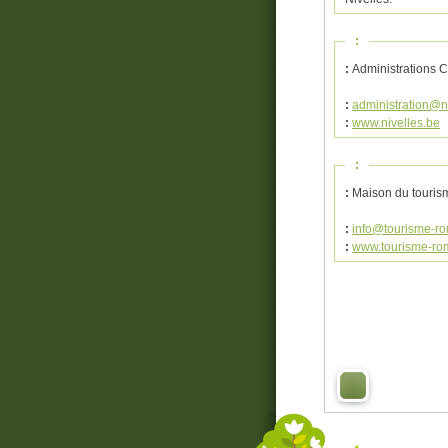
:
:
Administrations 
:
administration@n
:
www.nivelles.be
:
:
Maison du touri
:
info@tourisme-ro
:
www.tourisme-ro