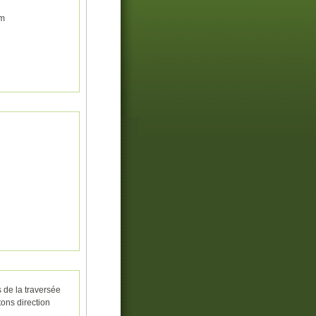
 m
s de la traversée
tons direction