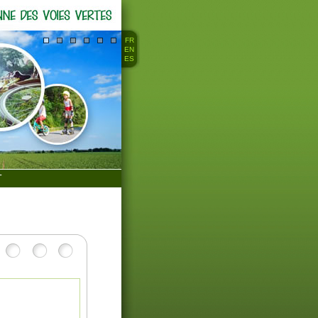
FR
EN
ES
T