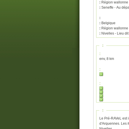
:
Région wallonne
:
Seneffe - Au dépa
:
:
Belgique
:
Région wallonne
:
Nivelles - Lieu di
:
:
env, 8 km
:
:
:
Le Pré-RAVeL est in
d'Arquennes. Les it
Nivelles.