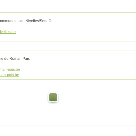
Communales de Nivelles/Seneffe
ivelles.be
sme du Roman Païs
man-pais.be
man-pais.be