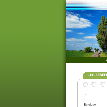
L141 SENEF
:
:
:
Belgique