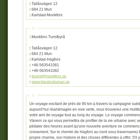
:
Tallåsvägen 12
:
684 21 Mun
:
Karlstad-Munkfors
:
:
Munkfors Turistbyrå
:
Tallåsvägen 12
:
684 21 Mun
:
Karlstad-Hagfors
:
+46-563541081
:
+46-563541082
:
tourist@munkfors.se
:
www.klaralvsbanan.se
:
Un voyage excitant de près de 90 km à travers la campagne suédo
aujourd’hui réaménagée en voie verte, vous trouverez une multitu
votre ami de voyage tout au long du voyage. Le voyage commence à
Vänern ce qui vous permettra de profiter de la vie urbaine avec ses
pédaler des heures avant qu'une nouvelle aventure ne commence
croisement. Sur le chemin de Hagfors au nord vous traversserez 
propre charme, son histoire et des choses différentes à offrir. S