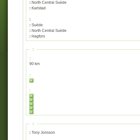
:
North Central Suède
:
Karlstad
:
:
Suède
:
North Central Suède
:
Hagfors
:
:
90 km
:
:
:
:
Tony Jonsson