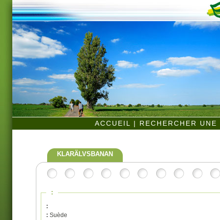
ACCUEIL
|
RECHERCHER UNE 
KLARÄLVSBANAN
:
:
:
Suède