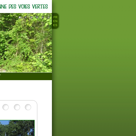
FR
EN
ES
T