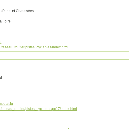
es Ponts et Chaussées
a Foire
u
/reseau_routier/pistes_cyclables/index.html
al
t.etat.lu
/reseau_routier/pistes_cyclables/pc17/index.html
: