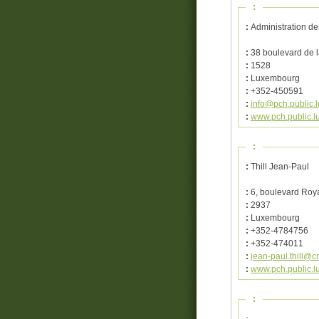
:
:
Administration d
:
38 boulevard de l
:
1528
:
Luxembourg
:
+352-450591
:
info@pch.public.l
:
www.pch.public.lu
:
:
Thill Jean-Paul
:
6, boulevard Roy
:
2937
:
Luxembourg
:
+352-4784756
:
+352-474011
:
jean-paul.thill@cm
:
www.pch.public.lu
:
: