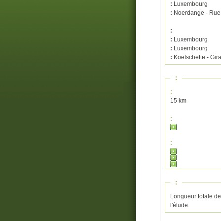
:
Luxembourg
:
Noerdange - Rue
:
:
Luxembourg
:
Luxembourg
:
Koetschette - Gira
:
:
15 km
:
:
:
Longueur totale de 
l'étude.