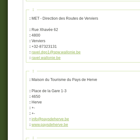
:
:
MET - Direction des Routes de Verviers
:
Rue Xhavée 62
:
4800
:
Verviers
:
+32-87323131
:
ravel.dgo1@spw.wallonie.be
:
ravel.wallonie.be
:
:
Maison du Tourisme du Pays de Herve
:
Place de la Gare 1-3
:
4650
:
Herve
:
+-
:
+-
:
info@paysdeherve.be
:
www.paysdeherve.be
: