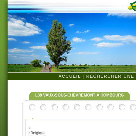
ACCUEIL
|
RECHERCHER UNE 
L38 VAUX-SOUS-CHÈVREMONT À HOMBOURG
:
:
:
Belgique