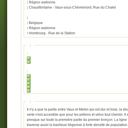
:
Région wallonne
:
Chaudfontaine - Vaux-sous-Chèvremont, Rue du Chalet
:
:
Belgique
:
Région wallonne
:
Hombourg - Rue de la Station
:
:
:
:
Il n'y a que la partie entre Vaux et Melen qui est dur et lisse, la
verte n'est accesible que pour les piétons et vélos tout chemin. I
presque sur toute la première partie du premier tronçon. La ligne
traverse aussi la banlieue liègeoise à forte densité de population.