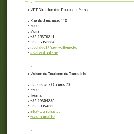
:
:
MET-Direction des Routes de Mons
:
Rue du Joncquois 118
:
7000
:
Mons
:
+32-65379211
:
+32-65352284
:
ravel.dgo1@spw.wallonie.be
:
ravel.wallonie.be
:
:
Maison du Tourisme du Tournaisis
:
Placette aux Oignons 20
:
7500
:
Tournai
:
+32-69354285
:
+32-69354286
:
info@tournaisis.be
:
www.tournai.be
: