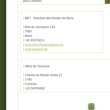
puis Comines
:
:
MET - Direction des Routes de Mons
:
Rue du Joncquois 118
:
7000
:
Mons
:
+32-65379211
:
ravel.dgo1@spw.wallonie.be
:
ravel.wallonie.be
:
:
Office du Tourisme
:
Chemin du Moulin Soete 21
:
7780
:
Comines
:
+32-56555600