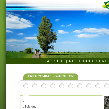
ACCUEIL
|
RECHERCHER UNE 
L69 A COMINES - WARNETON
:
:
:
Belgique