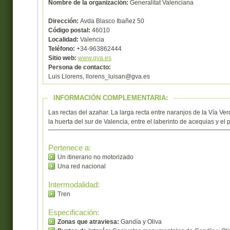
Nombre de la organización:
Generalitat Valenciana
Dirección:
Avda Blasco Ibañez 50
Código postal:
46010
Localidad:
Valencia
Teléfono:
+34-963862444
Sitio web:
www.gva.es
Persona de contacto:
Luis Llorens, llorens_luisan@gva.es
INFORMACIÓN COMPLEMENTARIA:
Las rectas del azahar. La larga recta entre naranjos de la Vía Ve
la huerta del sur de Valencia, entre el laberinto de acequias y el
Pertenece a:
Un itinerario no motorizado
Una red nacional
Intermodalidad:
Tren
Especificación:
Zonas que atraviesa:
Gandía y Oliva