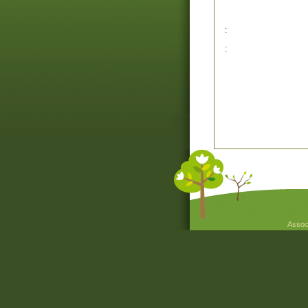
:
:
Associ