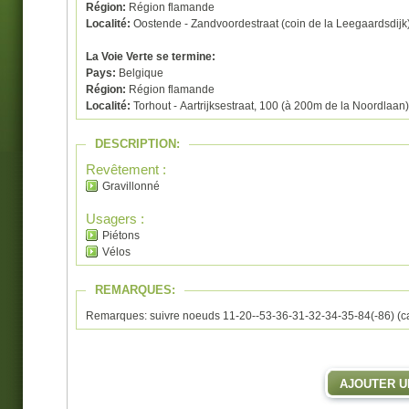
Région:
Région flamande
Localité:
Oostende - Zandvoordestraat (coin de la Leegaardsdijk
La Voie Verte se termine:
Pays:
Belgique
Région:
Région flamande
Localité:
Torhout - Aartrijksestraat, 100 (à 200m de la Noordlaan)
DESCRIPTION:
Revêtement :
Gravillonné
Usagers :
Piétons
Vélos
REMARQUES:
Remarques: suivre noeuds 11-20--53-36-31-32-34-35-84(-86) (ca
AJOUTER U