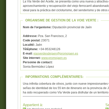
La Vía Verde del Aceite, se presenta como una nueva y atractiva o
aprovechamiento y recuperación del viejo ferrocarril abandona
ideal para la práctica del cicloturismo, del senderismo y de otros
ORGANISME DE GESTION DE LA VOIE VERTE :
Nom de l'organisme:
Diputación provincial de Jaén
Addresse:
Pza. San Francisco, 2
Code postal:
23071
Localité:
Jaén
Téléphone:
+34-953248126
E-mail:
viasverdesdejaen@promojaen.es
Site internet:
www.promojaen.es
Personne de contact:
Sonia Bermúdez López
INFORMATIONS COMPLÉMENTAIRES:
Una infinita cobertura de olivos, junto con nueve impresionantes v
señas de identidad de los 55 km de itinerario en la provincia de J
ha sido recuperado como Vía Verde para disfrutar de un territorio 
Appartient à:
Se