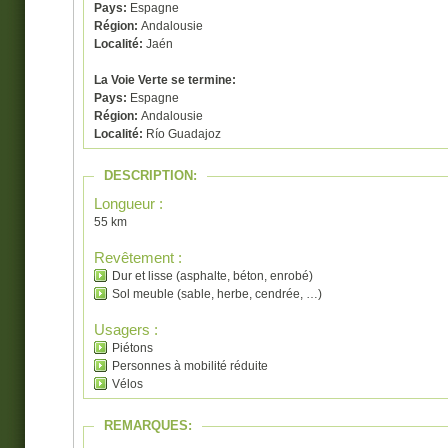
Pays:
Espagne
Région:
Andalousie
Localité:
Jaén
La Voie Verte se termine:
Pays:
Espagne
Région:
Andalousie
Localité:
Río Guadajoz
DESCRIPTION:
Longueur :
55 km
Revêtement :
Dur et lisse (asphalte, béton, enrobé)
Sol meuble (sable, herbe, cendrée, …)
Usagers :
Piétons
Personnes à mobilité réduite
Vélos
REMARQUES: