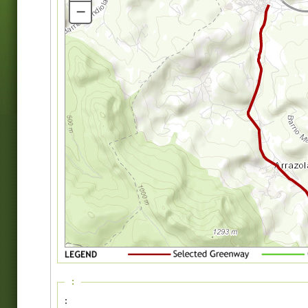
–
:
: