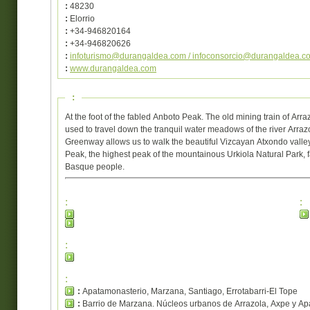
:
48230
:
Elorrio
:
+34-946820164
:
+34-946820626
:
infoturismo@durangaldea.com / infoconsorcio@durangaldea.c
:
www.durangaldea.com
:
At the foot of the fabled Anboto Peak. The old mining train of Arra
used to travel down the tranquil water meadows of the river Arraz
Greenway allows us to walk the beautiful Vizcayan Atxondo valley 
Peak, the highest peak of the mountainous Urkiola Natural Park, 
Basque people.
:
:
:
:
:
Apatamonasterio, Marzana, Santiago, Errotabarri-El Tope
:
Barrio de Marzana. Núcleos urbanos de Arrazola, Axpe y Apa