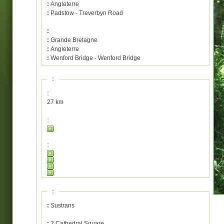
:
Angleterre
:
Padstow - Treverbyn Road
:
:
Grande Bretagne
:
Angleterre
:
Wenford Bridge - Wenford Bridge
:
:
27 km
:
:
:
:
Sustrans
:
2 Cathedral Square