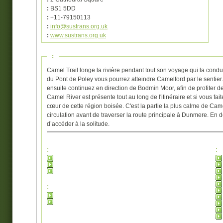
:
BS1 5DD
:
+11-79150113
:
info@sustrans.org.uk
:
www.sustrans.org.uk
:
Camel Trail longe la rivière pendant tout son voyage qui la con
du Pont de Poley vous pourrez atteindre Camelford par le sentier. 
ensuite continuez en direction de Bodmin Moor, afin de profiter de
Camel River est présente tout au long de l'itinéraire et si vous f
cœur de cette région boisée. C'est la partie la plus calme de Came
circulation avant de traverser la route principale à Dunmere. En d
d’accéder à la solitude.
:
:
: