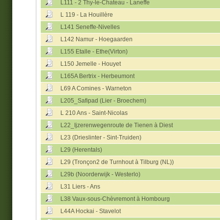
L111 - 2 Thy-le-Chateau - Laneffe
L 119 - La Houillère
L141 Seneffe-Nivelles
L142 Namur - Hoegaarden
L155 Etalle - Ethe(Virton)
L150 Jemelle - Houyet
L165A Bertrix - Herbeumont
L69 A Comines - Warneton
L205_Safipad (Lier - Broechem)
L 210 Ans - Saint-Nicolas
L22_Ijzerenwegenroute de Tienen à Diest
L23 (Drieslinter - Sint-Truiden)
L29 (Herentals)
L29 (Tronçon2 de Turnhout à Tilburg (NL))
L29b (Noorderwijk - Westerlo)
L31 Liers - Ans
L38 Vaux-sous-Chèvremont à Hombourg
L44A Hockai - Stavelot