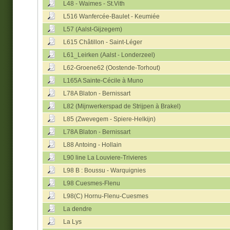
L48 - Waimes - St.Vith
L516 Wanfercée-Baulet - Keumiée
L57 (Aalst-Gijzegem)
L615 Châtillon - Saint-Léger
L61_Leirken (Aalst - Londerzeel)
L62-Groene62 (Oostende-Torhout)
L165A Sainte-Cécile à Muno
L78A Blaton - Bernissart
L82 (Mijnwerkerspad de Strijpen à Brakel)
L85 (Zwevegem - Spiere-Helkijn)
L78A Blaton - Bernissart
L88 Antoing - Hollain
L90 line La Louviere-Trivieres
L98 B : Boussu - Warquignies
L98 Cuesmes-Flenu
L98(C) Hornu-Flenu-Cuesmes
La dendre
La Lys