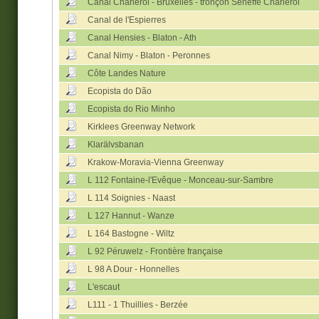
Canal Charleroi - Bruxelles - tronçon Seneffe Charleroi
Canal de l'Espierres
Canal Hensies - Blaton - Ath
Canal Nimy - Blaton - Peronnes
Côte Landes Nature
Ecopista do Dão
Ecopista do Rio Minho
Kirklees Greenway Network
Klarälvsbanan
Krakow-Moravia-Vienna Greenway
L 112 Fontaine-l'Evêque - Monceau-sur-Sambre
L 114 Soignies - Naast
L 127 Hannut - Wanze
L 164 Bastogne - Wiltz
L 92 Péruwelz - Frontière française
L 98 A Dour - Honnelles
L'escaut
L111 - 1 Thuillies - Berzée